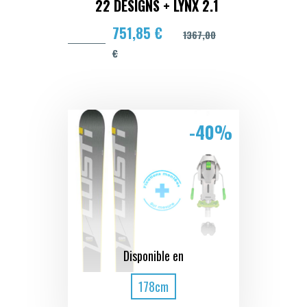
22 DESIGNS + LYNX 2.1
751,85 €
1367,00
€
-40%
Disponible en
178cm