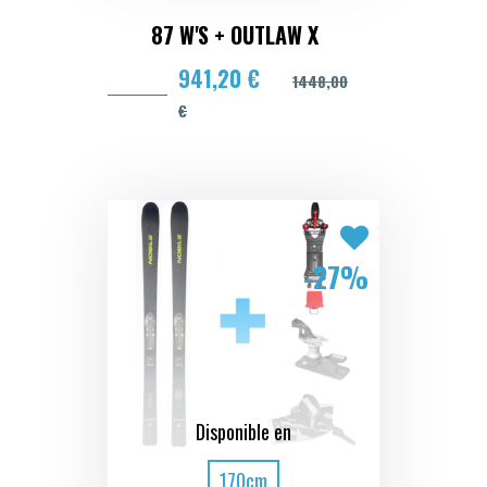
87 W'S + OUTLAW X
941,20 €
1448,00
€
-27%
Disponible en
170cm