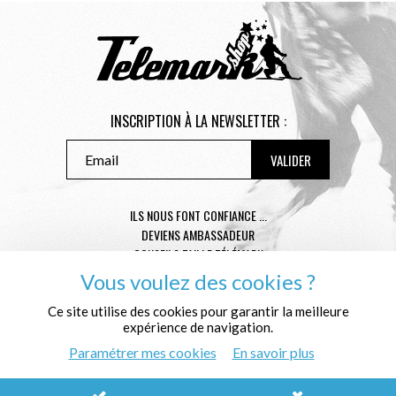
INSCRIPTION À LA NEWSLETTER :
ILS NOUS FONT CONFIANCE ...
DEVIENS AMBASSADEUR
CONSEILS TAILLE TÉLÉMARK
CONDITIONS GÉNÉRALES DE VENTE
Vous voulez des cookies ?
MENTIONS LÉGALES
Ce site utilise des cookies pour garantir la meilleure
POLITIQUE DE CONFIDENTIALITÉ
expérience de navigation.
QUI SOMMES NOUS ?
Paramétrer mes cookies
En savoir plus
© Télémark Shop