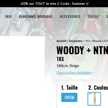
-20% sur TOUT le site // Code : Summer //
SKIS
RANDONNÉE NORDIQUE
ACCESSOIRES
TEXTILE
Accueil
>
Occasions
>
TKS - Woody + NT
WOODY + NTN
TKS
188cm, Beige
Description détaillée
1. Taille
2. Coule
188CM