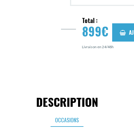
Total :
899
€
A
Livraison en 24/48h
DESCRIPTION
OCCASIONS