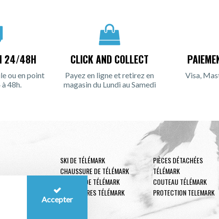
N 24/48H
CLICK AND COLLECT
PAIEME
le ou en point
Payez en ligne et retirez en
Visa, Mas
 à 48h.
magasin du Lundi au Samedi
SKI DE TÉLÉMARK
PIÈCES DÉTACHÉES
CHAUSSURE DE TÉLÉMARK
TÉLÉMARK
FIXATION DE TÉLÉMARK
COUTEAU TÉLÉMARK
ACCESSOIRES TÉLÉMARK
PROTECTION TELEMARK
Accepter