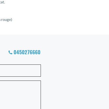
tat.
n rouge)
0450276660