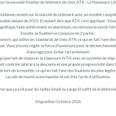
ici la nouvelle fixation de télémark de chez ATK : La Newmark Lit
Italienne revient sur le marché du télémark avec un modèle compl
modèle datant de 2015. Et autant dire que ATK s'est appliqué : Visu
agnifique, faite entièrement en aluminium, on retrouve le savoir fai
Ensuite, la fixation se compose en 2 partie :
lowtech, qui utilise les standards de chez ATK ce qui en fait l'une des 
sser. Vous pouvez régler la force d'ouverture pour le déclenchement.
d'ancrage pour éviter l'arrachement.
, qui permet de chausser la chaussure NTN avec un système de step 
ait contrôle latéral à la descente et une grande progressivité dans l
e lors de la montée, ce qui en fait l'une des fixations les plus légèr
La cale de monté a une hauteur et est très facile d'utilisation.
me que ça soit pour les tailles Small ou Large (il suffit de le déter
Disponible Octobre 2026