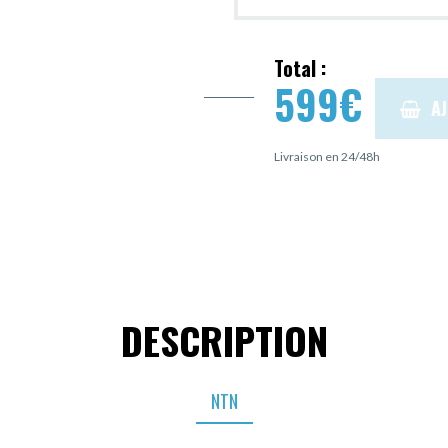
Total :
599
€
A
Livraison en 24/48h
DESCRIPTION
NTN