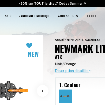
-20% sur TOUT le site // Code : Summer //
SKIS
RANDONNÉE NORDIQUE
ACCESSOIRES
TEXTILE
Accueil
>
NTN
>
ATK - Newmark Lite
NEWMARK LI
NEW
ATK
Noir/Orange
Description détaillée
1. Couleur