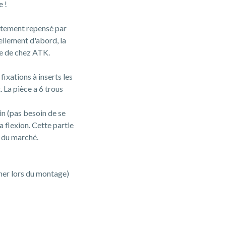
e !
ètement repensé par
ellement d'abord, la
re de chez ATK.
fixations à inserts les
 La pièce a 6 trous
in (pas besoin de se
a flexion. Cette partie
e du marché.
miner lors du montage)