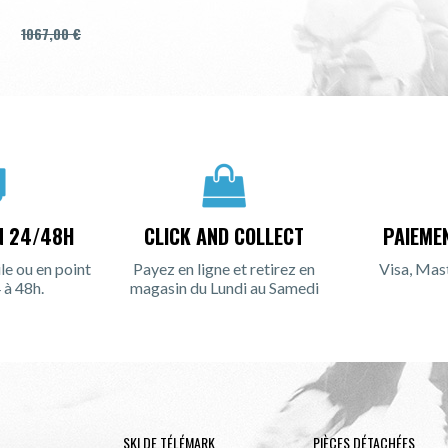
1067,00 €
N 24/48H
CLICK AND COLLECT
PAIEME
le ou en point
Payez en ligne et retirez en
Visa, Mas
 à 48h.
magasin du Lundi au Samedi
SKI DE TÉLÉMARK
PIÈCES DÉTACHÉES