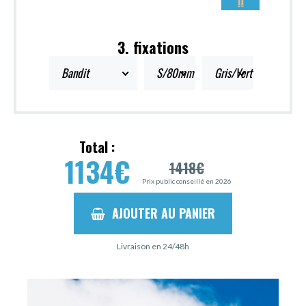
3. fixations
Bandit
S/80mm
Gris/Vert
Total :
1134
€
1418
€
Prix public conseillé en 2026
AJOUTER AU PANIER
Livraison en 24/48h