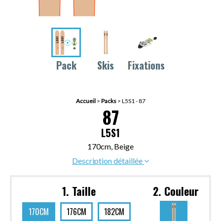
Pack
Skis
Fixations
Accueil
>
Packs
>
L5S1 - 87
87
L5S1
170cm, Beige
Description détaillée
1. Taille
2. Couleur
170CM
176CM
182CM