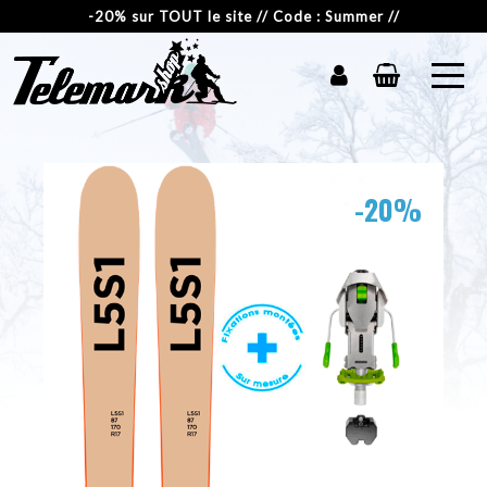
-20% sur TOUT le site // Code : Summer //
-20%