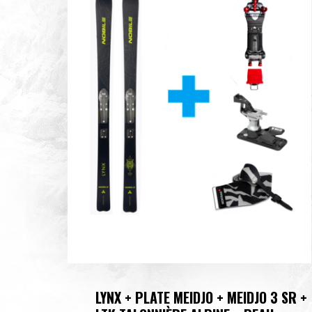
LYNX + PLATE MEIDJO + MEIDJO 3 SR +