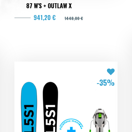
87 W'S + OUTLAW X
941,20 €
1448,00 €
-35%