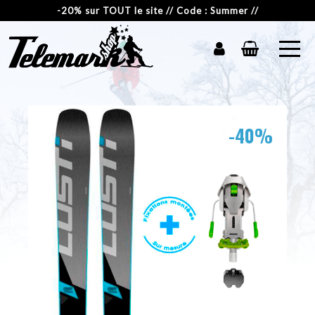
-20% sur TOUT le site // Code : Summer //
-40%