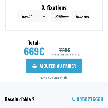
3. fixations
Bandit
S/80mm
Gris/Vert
Total :
669
€
1118
€
Prix public conseillé en 2023
AJOUTER AU PANIER
Livraison en 24/48h
Besoin d'aide ?
0450276660