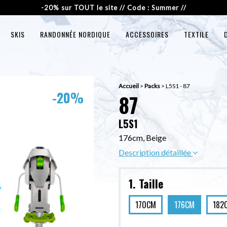
-20% sur TOUT le site // Code : Summer //
SKIS
RANDONNÉE NORDIQUE
ACCESSOIRES
TEXTILE
Accueil
>
Packs
>
L5S1 - 87
-20%
87
L5S1
176cm, Beige
Description détaillée
1. Taille
170CM
176CM
182