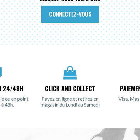
CONNECTEZ-VOUS
N 24/48H
CLICK AND COLLECT
PAIEME
le ou en point
Payez en ligne et retirez en
Visa, Mas
 à 48h.
magasin du Lundi au Samedi