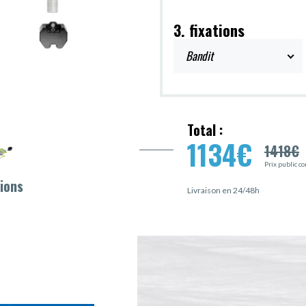
3. fixations
Bandit
Total :
1134
€
1418
€
Prix public c
tions
Livraison en 24/48h