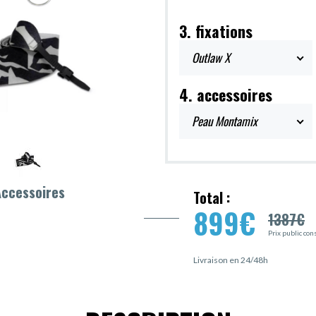
3. fixations
Outlaw X
4. accessoires
Peau Montamix
Accessoires
Total :
899
€
1387
€
Prix public con
Livraison en 24/48h