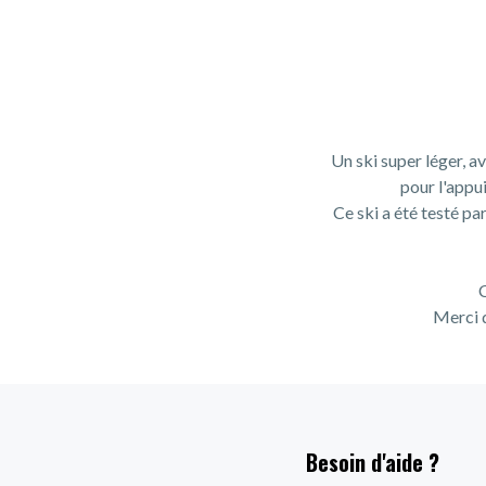
Un ski super léger, a
pour l'appu
Ce ski a été testé pa
C
Merci d
Besoin d'aide ?