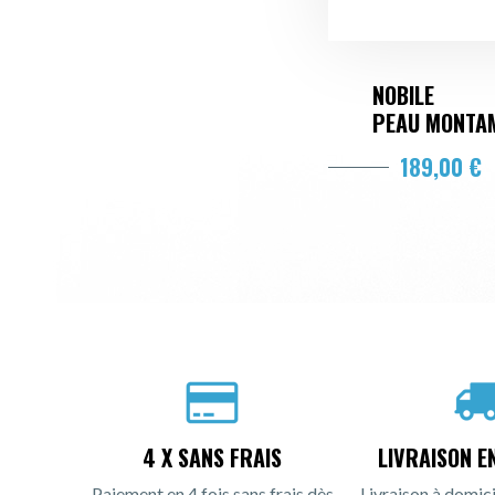
NOBILE
PEAU MONTA
189,00 €
4 X SANS FRAIS
LIVRAISON E
Paiement en 4 fois sans frais dès
Livraison à domici