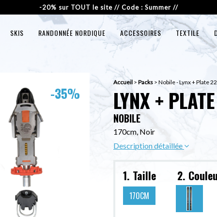
-20% sur TOUT le site // Code : Summer //
SKIS
RANDONNÉE NORDIQUE
ACCESSOIRES
TEXTILE
Accueil
>
Packs
>
Nobile - Lynx + Plate 2
-35%
LYNX + PLATE
NOBILE
170cm, Noir
Description détaillée
1. Taille
2. Coule
170CM