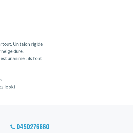
rtout. Un talon rigide
 neige dure.
st unanime : ils l'ont
ns
z le ski
0450276660