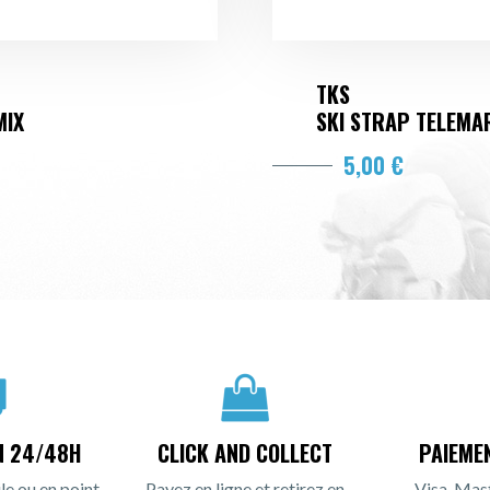
TKS
MIX
SKI STRAP TELEM
5,00 €
N 24/48H
CLICK AND COLLECT
PAIEME
le ou en point
Payez en ligne et retirez en
Visa, Mas