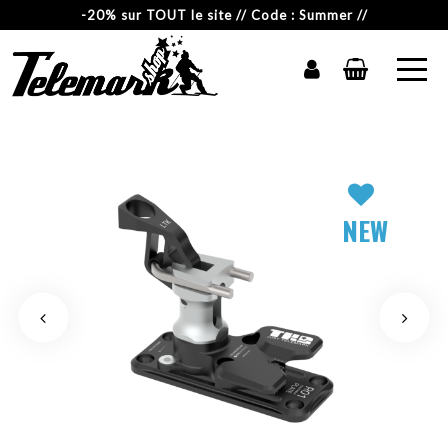
-20% sur TOUT le site // Code : Summer //
NEW