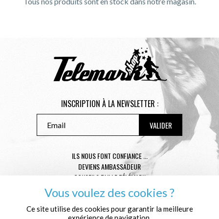
Tous nos produits sont en stock dans notre magasin.
INSCRIPTION À LA NEWSLETTER :
ILS NOUS FONT CONFIANCE ...
DEVIENS AMBASSADEUR
CONSEILS TAILLE TÉLÉMARK
CONDITIONS GÉNÉRALES DE VENTE
Vous voulez des cookies ?
MENTIONS LÉGALES
Ce site utilise des cookies pour garantir la meilleure
POLITIQUE DE CONFIDENTIALITÉ
expérience de navigation.