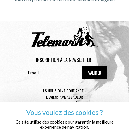
INSCRIPTION À LA NEWSLETTER :
ILS NOUS FONT CONFIANCE ...
DEVIENS AMBASSADEUR
CONSEILS TAILLE TÉLÉMARK
CONDITIONS GÉNÉRALES DE VENTE
Vous voulez des cookies ?
MENTIONS LÉGALES
Ce site utilise des cookies pour garantir la meilleure
POLITIQUE DE CONFIDENTIALITÉ
expérience de navigation.
QUI SOMMES NOUS ?