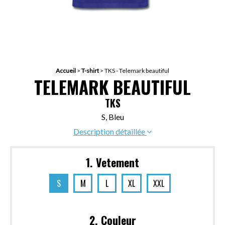
Accueil
>
T-shirt
>
TKS - Telemark beautiful
TELEMARK BEAUTIFUL
TKS
S, Bleu
Description détaillée
1. Vetement
S
M
L
XL
XXL
2. Couleur