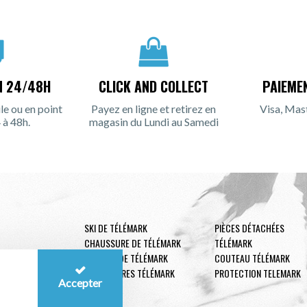
N 24/48H
CLICK AND COLLECT
PAIEME
le ou en point
Payez en ligne et retirez en
Visa, Mas
 à 48h.
magasin du Lundi au Samedi
SKI DE TÉLÉMARK
PIÈCES DÉTACHÉES
CHAUSSURE DE TÉLÉMARK
TÉLÉMARK
FIXATION DE TÉLÉMARK
COUTEAU TÉLÉMARK
ACCESSOIRES TÉLÉMARK
PROTECTION TELEMARK
Accepter