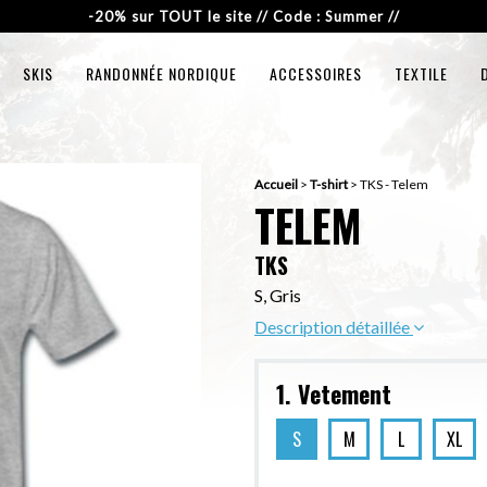
-20% sur TOUT le site // Code : Summer //
SKIS
RANDONNÉE NORDIQUE
ACCESSOIRES
TEXTILE
Accueil
>
T-shirt
>
TKS - Telem
TELEM
TKS
S, Gris
Description détaillée
1. Vetement
S
M
L
XL