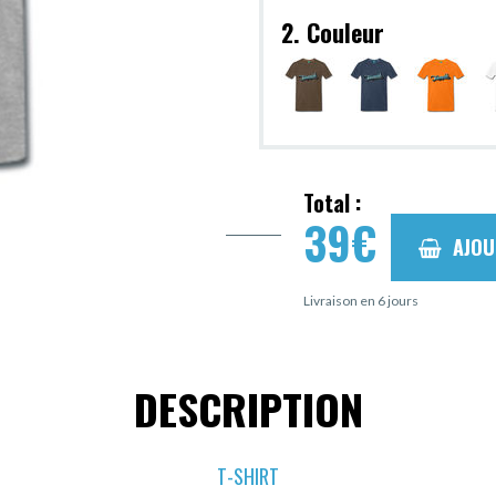
2. Couleur
Total :
39
€
AJOU
Livraison en 6 jours
DESCRIPTION
T-SHIRT