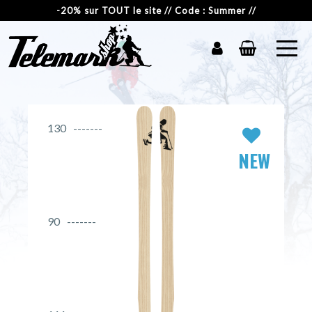
-20% sur TOUT le site // Code : Summer //
130
NEW
90