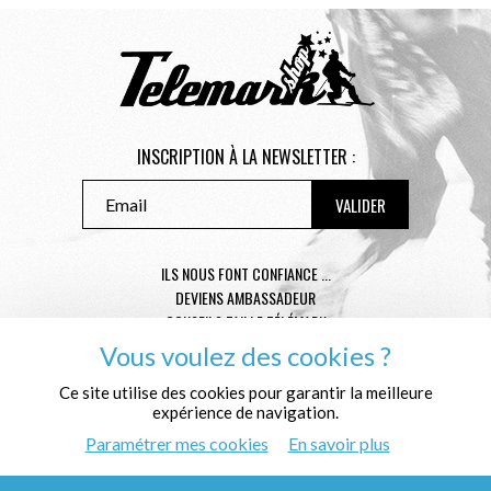
INSCRIPTION À LA NEWSLETTER :
ILS NOUS FONT CONFIANCE ...
DEVIENS AMBASSADEUR
CONSEILS TAILLE TÉLÉMARK
CONDITIONS GÉNÉRALES DE VENTE
Vous voulez des cookies ?
MENTIONS LÉGALES
Ce site utilise des cookies pour garantir la meilleure
POLITIQUE DE CONFIDENTIALITÉ
expérience de navigation.
QUI SOMMES NOUS ?
Paramétrer mes cookies
En savoir plus