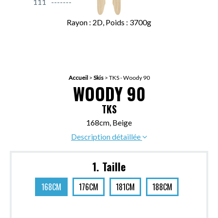
111
Rayon : 2D, Poids : 3700g
Accueil
>
Skis
>
TKS - Woody 90
WOODY 90
TKS
168cm, Beige
Description détaillée
1. Taille
168CM
176CM
181CM
188CM