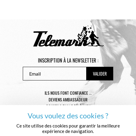
INSCRIPTION À LA NEWSLETTER :
ILS NOUS FONT CONFIANCE ...
DEVIENS AMBASSADEUR
CONSEILS TAILLE TÉLÉMARK
CONDITIONS GÉNÉRALES DE VENTE
Vous voulez des cookies ?
MENTIONS LÉGALES
POLITIQUE DE CONFIDENTIALITÉ
Ce site utilise des cookies pour garantir la meilleure
expérience de navigation.
QUI SOMMES NOUS ?