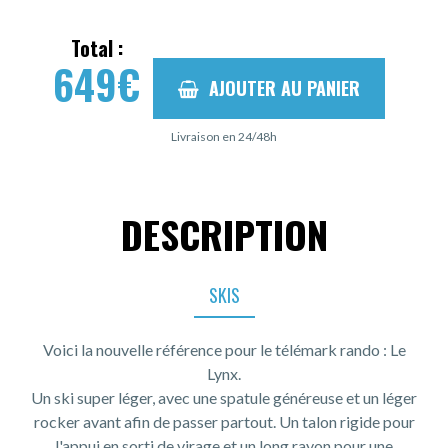
Total :
649
€
AJOUTER AU PANIER
Livraison en 24/48h
DESCRIPTION
SKIS
Voici la nouvelle référence pour le télémark rando : Le
Lynx.
Un ski super léger, avec une spatule généreuse et un léger
rocker avant afin de passer partout. Un talon rigide pour
l'appui en sorti de virage et un long rayon pour une