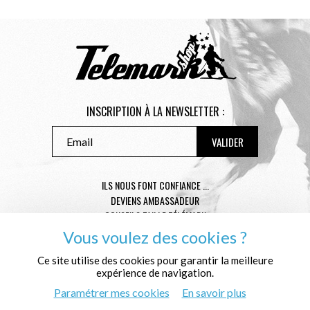
INSCRIPTION À LA NEWSLETTER :
ILS NOUS FONT CONFIANCE ...
DEVIENS AMBASSADEUR
CONSEILS TAILLE TÉLÉMARK
CONDITIONS GÉNÉRALES DE VENTE
Vous voulez des cookies ?
MENTIONS LÉGALES
Ce site utilise des cookies pour garantir la meilleure
POLITIQUE DE CONFIDENTIALITÉ
expérience de navigation.
QUI SOMMES NOUS ?
Paramétrer mes cookies
En savoir plus