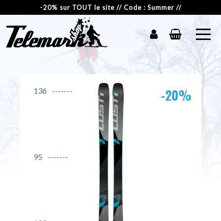
-20% sur TOUT le site // Code : Summer //
-20%
136
95