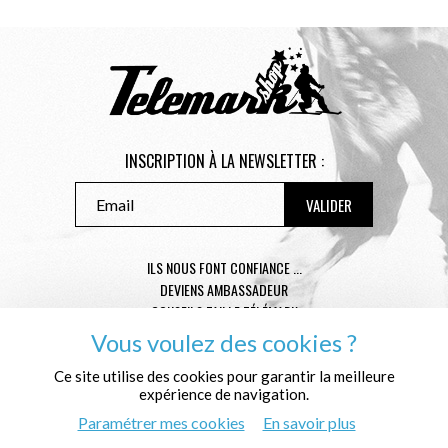
INSCRIPTION À LA NEWSLETTER :
ILS NOUS FONT CONFIANCE ...
DEVIENS AMBASSADEUR
CONSEILS TAILLE TÉLÉMARK
CONDITIONS GÉNÉRALES DE VENTE
Vous voulez des cookies ?
MENTIONS LÉGALES
Ce site utilise des cookies pour garantir la meilleure
POLITIQUE DE CONFIDENTIALITÉ
expérience de navigation.
QUI SOMMES NOUS ?
Paramétrer mes cookies
En savoir plus