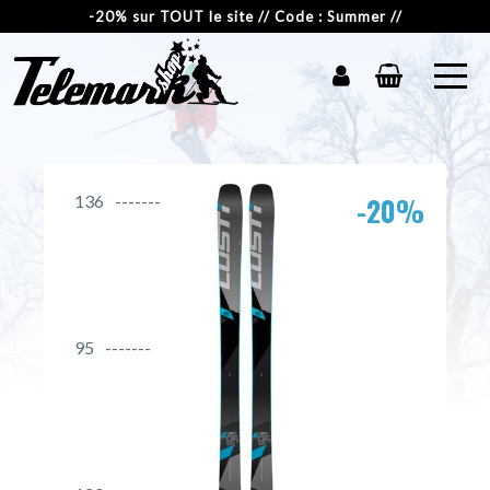
-20% sur TOUT le site // Code : Summer //
-20%
136
95