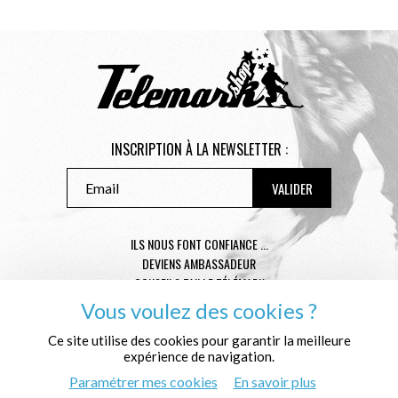
INSCRIPTION À LA NEWSLETTER :
ILS NOUS FONT CONFIANCE ...
DEVIENS AMBASSADEUR
CONSEILS TAILLE TÉLÉMARK
CONDITIONS GÉNÉRALES DE VENTE
Vous voulez des cookies ?
MENTIONS LÉGALES
Ce site utilise des cookies pour garantir la meilleure
POLITIQUE DE CONFIDENTIALITÉ
expérience de navigation.
QUI SOMMES NOUS ?
Paramétrer mes cookies
En savoir plus