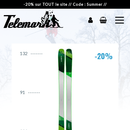
-20% sur TOUT le site // Code : Summer //
-20%
132
91