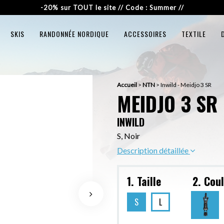
-20% sur TOUT le site // Code : Summer //
SKIS
RANDONNÉE NORDIQUE
ACCESSOIRES
TEXTILE
Accueil
>
NTN
>
Inwild - Meidjo 3 SR
MEIDJO 3 SR
INWILD
S, Noir
Description détaillée
1. Taille
2. Cou
S
L