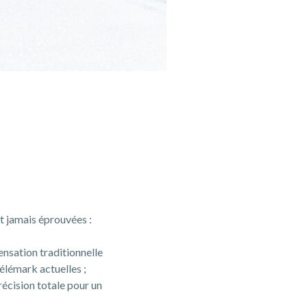
t jamais éprouvées :
ensation traditionnelle
télémark actuelles ;
récision totale pour un