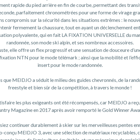
ment rapide du pied arrière en fin de courbe, permettant des transi
seconde, parfaitement chronométrées pour une forme de virage grac
s compromis sur la sécurité dans les situations extrêmes : le nouv
ntenir fermement la chaussure, tout en ayant un déclenchement en
ilisation polyvalente, qui en fait LA FIXATION UNIVERSELLE du ma
randonnée, son mode ski alpin, et ses nombreux accessoires.
uste, elle offre un flex progressif et une sensation de douceure d’un
fixation NTN pour le mode télémark ; ainsi que la mobilité et l’effi
insert pour le mode randonnée.
ns que MEIDJO a séduit le milieu des guides chevronnés, de la rando
freestyle et bien sûr de la compétition, à travers le monde !
tisfaire les plus exigeants ont été récompensés, car MEIDJO a reçu 
ntry Magazine en 2017 après avoir remporté le Gold Winner Awa
siez continuer durablement à skier sur les merveilleuses pentes en
o-conçu MEIDJO 3, avec une sélection de matériaux recyclables, c
ourcés issus de l’agriculture équitable, et une mécanique de précisi