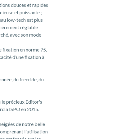
tions douces et rapides
ieuse et puissante ;
eau low-tech est plus
tièrement réglable
rché, avec son mode
e fixation en norme 75,
cacité d’une fixation à
nnée, du freeride, du
le précieux Editor's
rd à ISPO en 2015.
neigées de notre belle
omprenant l'utilisation
on renforcée sur les