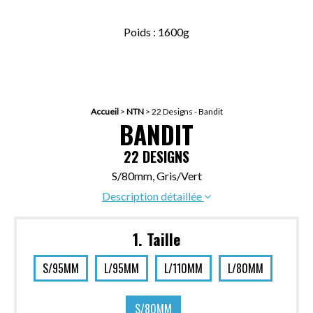
Poids : 1600g
Accueil
>
NTN
>
22 Designs - Bandit
BANDIT
22 DESIGNS
S/80mm, Gris/Vert
Description détaillée
1. Taille
S/95MM
L/95MM
L/110MM
L/80MM
S/80MM