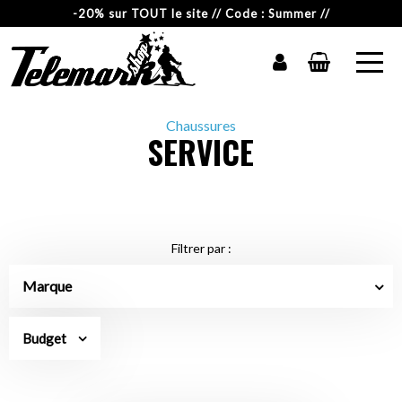
-20% sur TOUT le site // Code : Summer //
Chaussures
SERVICE
Filtrer par :
Marque
Budget