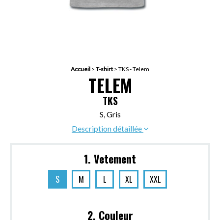
Accueil
>
T-shirt
>
TKS - Telem
TELEM
TKS
S, Gris
Description détaillée
1. Vetement
S
M
L
XL
XXL
2. Couleur