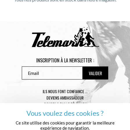
INSCRIPTION À LA NEWSLETTER :
ILS NOUS FONT CONFIANCE ...
DEVIENS AMBASSADEUR
CONSEILS TAILLE TÉLÉMARK
CONDITIONS GÉNÉRALES DE VENTE
Vous voulez des cookies ?
MENTIONS LÉGALES
Ce site utilise des cookies pour garantir la meilleure
POLITIQUE DE CONFIDENTIALITÉ
expérience de navigation.
QUI SOMMES NOUS ?