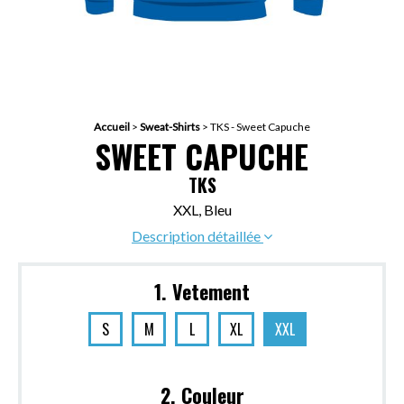
Accueil
>
Sweat-Shirts
>
TKS - Sweet Capuche
SWEET CAPUCHE
TKS
XXL, Bleu
Description détaillée
1. Vetement
S
M
L
XL
XXL
2. Couleur