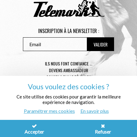
INSCRIPTION À LA NEWSLETTER :
ILS NOUS FONT CONFIANCE ...
DEVIENS AMBASSADEUR
CONSEILS TAILLE TÉLÉMARK
CONDITIONS GÉNÉRALES DE VENTE
Vous voulez des cookies ?
MENTIONS LÉGALES
Ce site utilise des cookies pour garantir la meilleure
POLITIQUE DE CONFIDENTIALITÉ
expérience de navigation.
QUI SOMMES NOUS ?
Paramétrer mes cookies
En savoir plus
© Télémark Shop
Créé avec passion par
Pure Illusion
Accepter
Refuser