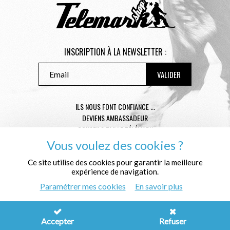
INSCRIPTION À LA NEWSLETTER :
ILS NOUS FONT CONFIANCE ...
DEVIENS AMBASSADEUR
CONSEILS TAILLE TÉLÉMARK
CONDITIONS GÉNÉRALES DE VENTE
Vous voulez des cookies ?
MENTIONS LÉGALES
Ce site utilise des cookies pour garantir la meilleure
POLITIQUE DE CONFIDENTIALITÉ
expérience de navigation.
QUI SOMMES NOUS ?
Paramétrer mes cookies
En savoir plus
© Télémark Shop
Créé avec passion par
Pure Illusion
Accepter
Refuser