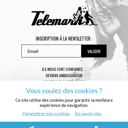
INSCRIPTION À LA NEWSLETTER :
ILS NOUS FONT CONFIANCE ...
DEVIENS AMBASSADEUR
CONSEILS TAILLE TÉLÉMARK
CONDITIONS GÉNÉRALES DE VENTE
Vous voulez des cookies ?
MENTIONS LÉGALES
Ce site utilise des cookies pour garantir la meilleure
POLITIQUE DE CONFIDENTIALITÉ
expérience de navigation.
QUI SOMMES NOUS ?
Paramétrer mes cookies
En savoir plus
© Télémark Shop