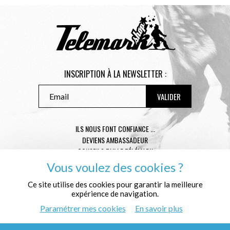
INSCRIPTION À LA NEWSLETTER :
ILS NOUS FONT CONFIANCE ...
DEVIENS AMBASSADEUR
CONSEILS TAILLE TÉLÉMARK
CONDITIONS GÉNÉRALES DE VENTE
Vous voulez des cookies ?
MENTIONS LÉGALES
Ce site utilise des cookies pour garantir la meilleure
POLITIQUE DE CONFIDENTIALITÉ
expérience de navigation.
QUI SOMMES NOUS ?
Paramétrer mes cookies
En savoir plus