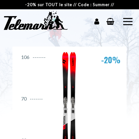
-20% sur TOUT le site // Code : Summer //
-20%
106
70