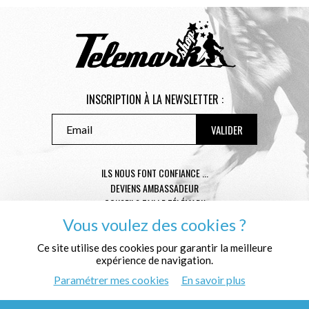
INSCRIPTION À LA NEWSLETTER :
ILS NOUS FONT CONFIANCE ...
DEVIENS AMBASSADEUR
CONSEILS TAILLE TÉLÉMARK
CONDITIONS GÉNÉRALES DE VENTE
Vous voulez des cookies ?
MENTIONS LÉGALES
Ce site utilise des cookies pour garantir la meilleure
POLITIQUE DE CONFIDENTIALITÉ
expérience de navigation.
QUI SOMMES NOUS ?
Paramétrer mes cookies
En savoir plus