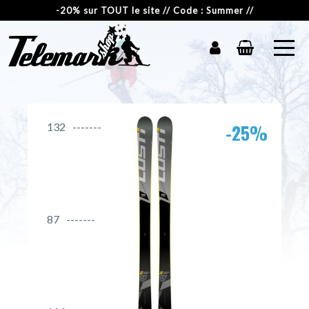
-20% sur TOUT le site // Code : Summer //
-25%
132
87