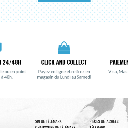
N 24/48H
CLICK AND COLLECT
PAIEME
le ou en point
Payez en ligne et retirez en
Visa, Mas
 à 48h.
magasin du Lundi au Samedi
SKI DE TÉLÉMARK
PIÈCES DÉTACHÉES
CHAUSSURE DE TÉLÉMARK
TÉLÉMARK