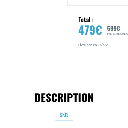
Total :
479
€
599
€
Prix public cons
Livraison en 24/48h
DESCRIPTION
SKIS