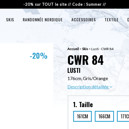
-20% sur TOUT le site // Code : Summer //
SKIS
RANDONNÉE NORDIQUE
ACCESSOIRES
TEXTILE
Accueil
>
Skis
>
Lusti - CWR 84
-20%
CWR 84
LUSTI
176cm, Gris/Orange
Description détaillée
1. Taille
161CM
166CM
171