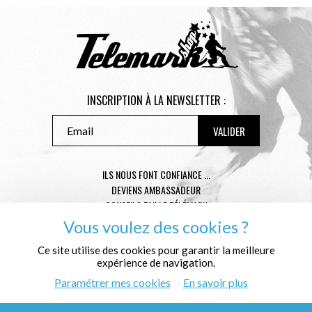
INSCRIPTION À LA NEWSLETTER :
ILS NOUS FONT CONFIANCE ...
DEVIENS AMBASSADEUR
CONSEILS TAILLE TÉLÉMARK
CONDITIONS GÉNÉRALES DE VENTE
Vous voulez des cookies ?
MENTIONS LÉGALES
Ce site utilise des cookies pour garantir la meilleure
POLITIQUE DE CONFIDENTIALITÉ
expérience de navigation.
QUI SOMMES NOUS ?
Paramétrer mes cookies
En savoir plus