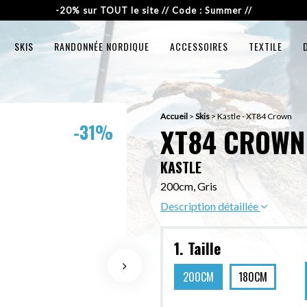
-20% sur TOUT le site // Code : Summer //
SKIS
RANDONNÉE NORDIQUE
ACCESSOIRES
TEXTILE
Accueil
>
Skis
>
Kastle - XT84 Crown
-31%
XT84 CROWN
KASTLE
200cm, Gris
Description détaillée
1. Taille
200CM
180CM