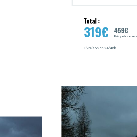
Total :
319
€
459
€
Prix public cons
Livraison en 24/48h