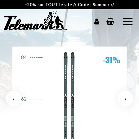
-20% sur TOUT le site // Code : Summer //
-31%
84
62