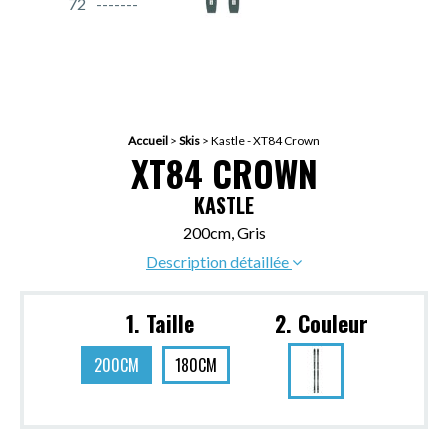
72
Accueil
>
Skis
>
Kastle - XT84 Crown
XT84 CROWN
KASTLE
200cm, Gris
Description détaillée
1. Taille
2. Couleur
200CM
180CM