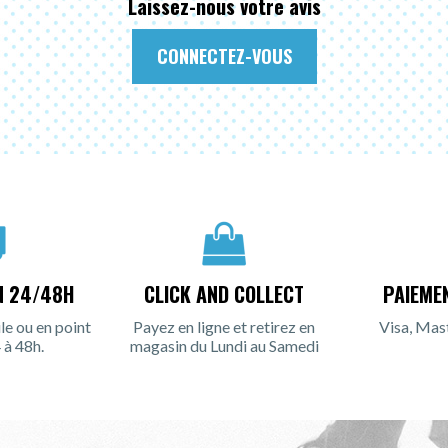
Laissez-nous votre avis
CONNECTEZ-VOUS
N 24/48H
CLICK AND COLLECT
PAIEME
le ou en point
Payez en ligne et retirez en
Visa, Mas
 à 48h.
magasin du Lundi au Samedi