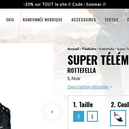
-20% sur TOUT le site // Code : Summer //
SKIS
RANDONNÉE NORDIQUE
ACCESSOIRES
TEXTILE
Accueil
>
Fixations
>
Rottefella - Super 
SUPER TÉLÉ
ROTTEFELLA
S, Noir
Description détaillée
1. Taille
2. Cou
S
L