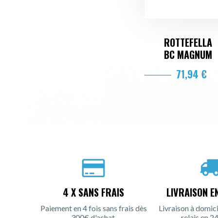
ROTTEFELLA
BC MAGNUM
71,94 €
4 X SANS FRAIS
LIVRAISON E
Paiement en 4 fois sans frais dès
Livraison à domici
300€ d'achat.
relais en 24