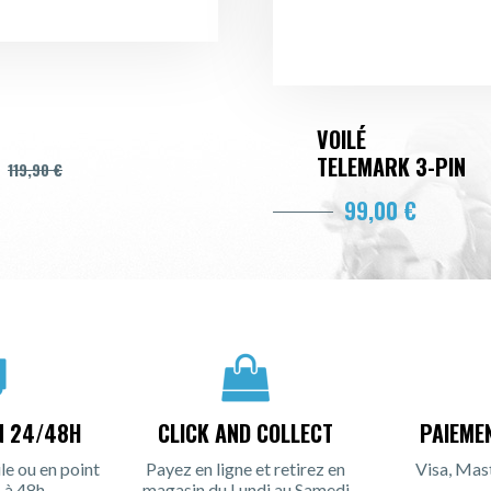
VOILÉ
TELEMARK 3-PIN
119,90 €
99,00 €
N 24/48H
CLICK AND COLLECT
PAIEME
le ou en point
Payez en ligne et retirez en
Visa, Mas
 à 48h.
magasin du Lundi au Samedi