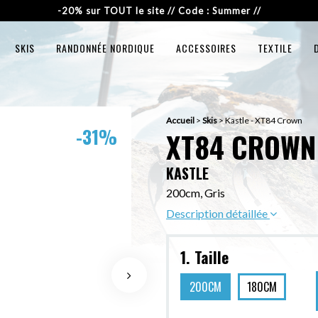
-20% sur TOUT le site // Code : Summer //
SKIS
RANDONNÉE NORDIQUE
ACCESSOIRES
TEXTILE
Accueil
>
Skis
>
Kastle - XT84 Crown
-31%
XT84 CROWN
KASTLE
200cm, Gris
Description détaillée
1. Taille
200CM
180CM