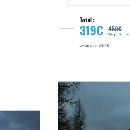
Total :
319
€
459
€
Prix public cons
Livraison en 24/48h