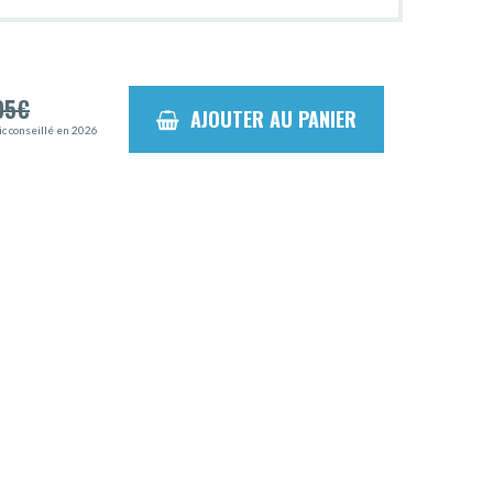
95
€
AJOUTER AU PANIER
ic conseillé en 2026