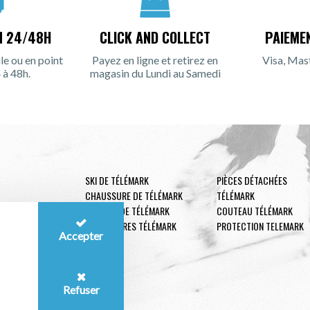
N 24/48H
CLICK AND COLLECT
PAIEME
le ou en point
Payez en ligne et retirez en
Visa, Mas
 à 48h.
magasin du Lundi au Samedi
SKI DE TÉLÉMARK
PIÈCES DÉTACHÉES
CHAUSSURE DE TÉLÉMARK
TÉLÉMARK
FIXATION DE TÉLÉMARK
COUTEAU TÉLÉMARK
ACCESSOIRES TÉLÉMARK
PROTECTION TELEMARK
Accepter
Refuser