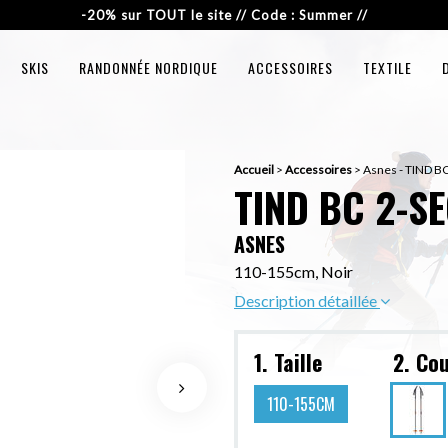
-20% sur TOUT le site // Code : Summer //
SKIS
RANDONNÉE NORDIQUE
ACCESSOIRES
TEXTILE
Accueil
>
Accessoires
>
Asnes - TIND B
TIND BC 2-S
ASNES
110-155cm, Noir
Description détaillée
1. Taille
2. Co
110-155CM