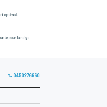
rt optimal.
buste pour la neige
0450276660