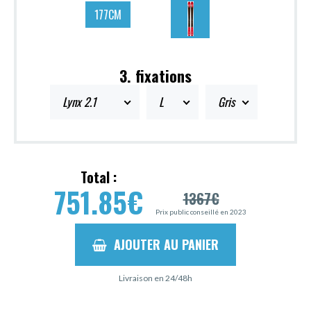
177CM
3. fixations
Lynx 2.1
L
Gris
Total :
751.85
€
1367
€
Prix public conseillé en 2023
AJOUTER AU PANIER
Livraison en 24/48h