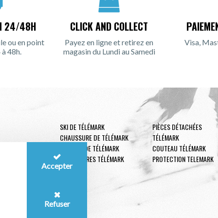
N 24/48H
CLICK AND COLLECT
PAIEME
le ou en point
Payez en ligne et retirez en
Visa, Mas
 à 48h.
magasin du Lundi au Samedi
SKI DE TÉLÉMARK
PIÈCES DÉTACHÉES
CHAUSSURE DE TÉLÉMARK
TÉLÉMARK
FIXATION DE TÉLÉMARK
COUTEAU TÉLÉMARK
ACCESSOIRES TÉLÉMARK
PROTECTION TELEMARK
Accepter
Refuser