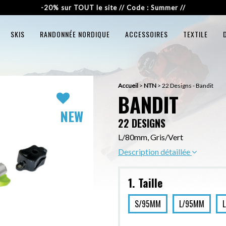
-20% sur TOUT le site // Code : Summer //
SKIS
RANDONNÉE NORDIQUE
ACCESSOIRES
TEXTILE
Accueil
>
NTN
>
22 Designs - Bandit
BANDIT
NEW
22 DESIGNS
L/80mm, Gris/Vert
Description détaillée
1. Taille
S/95MM
L/95MM