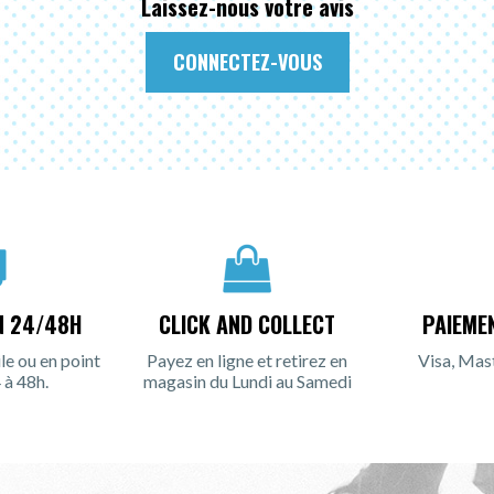
Laissez-nous votre avis
CONNECTEZ-VOUS
N 24/48H
CLICK AND COLLECT
PAIEME
le ou en point
Payez en ligne et retirez en
Visa, Mas
 à 48h.
magasin du Lundi au Samedi