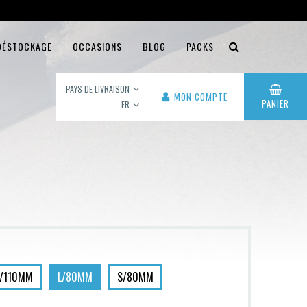
DÉSTOCKAGE
OCCASIONS
BLOG
PACKS
PAYS DE LIVRAISON
MON COMPTE
PANIER
FR
L/110MM
L/80MM
S/80MM