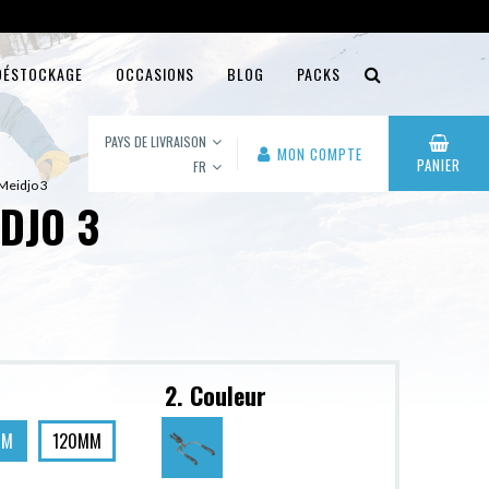
DÉSTOCKAGE
OCCASIONS
BLOG
PACKS
PAYS DE LIVRAISON
MON COMPTE
PANIER
FR
 Meidjo 3
IDJO 3
2. Couleur
MM
120MM