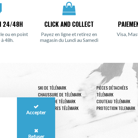
N 24/48H
CLICK AND COLLECT
PAIEME
le ou en point
Payez en ligne et retirez en
Visa, Mas
 à 48h.
magasin du Lundi au Samedi
SKI DE TÉLÉMARK
PIÈCES DÉTACHÉES
CHAUSSURE DE TÉLÉMARK
TÉLÉMARK
FIXATION DE TÉLÉMARK
COUTEAU TÉLÉMARK
ACCESSOIRES TÉLÉMARK
PROTECTION TELEMARK
Accepter
Refuser