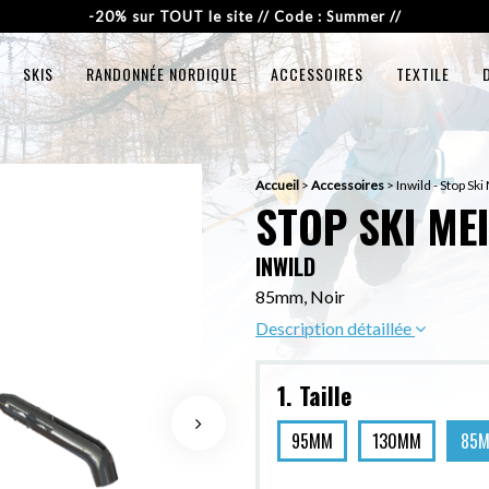
-20% sur TOUT le site // Code : Summer //
SKIS
RANDONNÉE NORDIQUE
ACCESSOIRES
TEXTILE
Accueil
>
Accessoires
>
Inwild - Stop Ski
STOP SKI ME
INWILD
85mm, Noir
Description détaillée
1. Taille
95MM
130MM
85