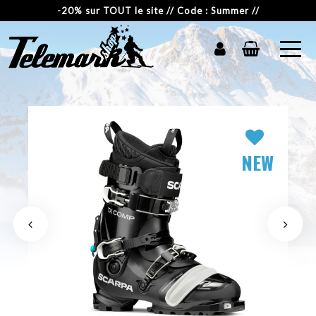
-20% sur TOUT le site // Code : Summer //
NEW