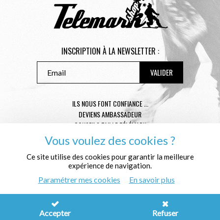
INSCRIPTION À LA NEWSLETTER :
ILS NOUS FONT CONFIANCE ...
DEVIENS AMBASSADEUR
CONSEILS TAILLE TÉLÉMARK
CONDITIONS GÉNÉRALES DE VENTE
Vous voulez des cookies ?
MENTIONS LÉGALES
POLITIQUE DE CONFIDENTIALITÉ
Ce site utilise des cookies pour garantir la meilleure
expérience de navigation.
QUI SOMMES NOUS ?
Paramétrer mes cookies
En savoir plus
© Télémark Shop
Créé avec passion par
Pure Illusion
Accepter
Refuser