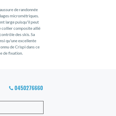
chaussure de randonnée
glages micrométriques.
t large puisqu'il peut
e collier composite allié
contrôle des skis. Sa
si qu'une excellente
econnu de Crispi dans ce
 de fixation.
0450276660