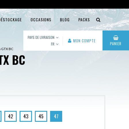
DÉSTOCKAGE
OCCASIONS
BLOG
PACKS
PAYS DE LIVRAISON
MON COMPTE
PANIER
FR
en GTX BC
TX BC
42
43
45
47