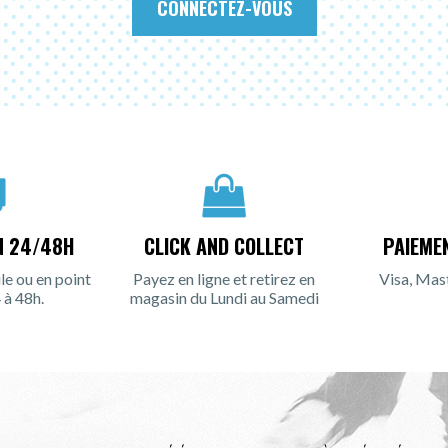
CONNECTEZ-VOUS
N 24/48H
CLICK AND COLLECT
PAIEME
le ou en point
Payez en ligne et retirez en
Visa, Mas
 à 48h.
magasin du Lundi au Samedi