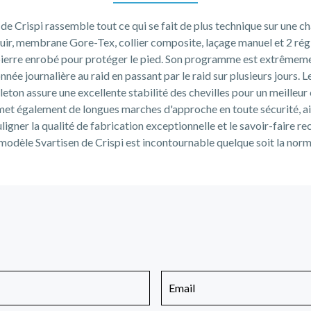
e Crispi rassemble tout ce qui se fait de plus technique sur une 
uir, membrane Gore-Tex, collier composite, laçage manuel et 2 ré
pierre enrobé pour protéger le pied. Son programme est extrêmemen
nnée journalière au raid en passant par le raid sur plusieurs jours. L
leton assure une excellente stabilité des chevilles pour un meilleur 
et également de longues marches d'approche en toute sécurité, ain
ouligner la qualité de fabrication exceptionnelle et le savoir-faire r
modèle Svartisen de Crispi est incontournable quelque soit la norme