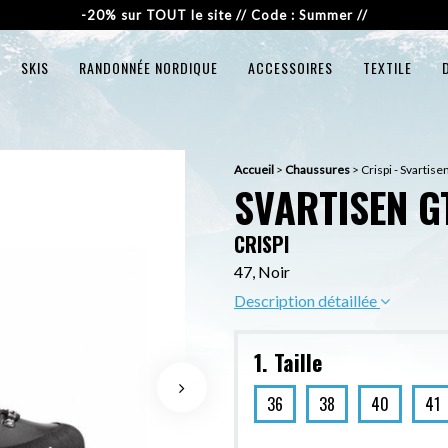
-20% sur TOUT le site // Code : Summer //
SKIS
RANDONNÉE NORDIQUE
ACCESSOIRES
TEXTILE
Accueil
>
Chaussures
>
Crispi - Svartis
SVARTISEN G
CRISPI
47, Noir
Description détaillée
1. Taille
36
38
40
41