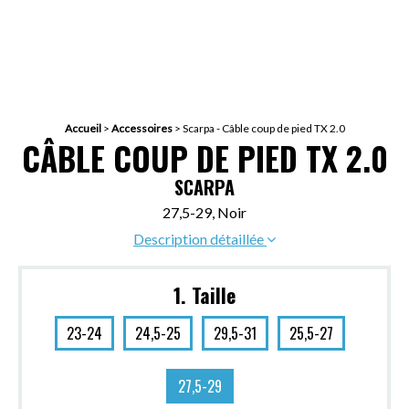
Accueil
>
Accessoires
>
Scarpa - Câble coup de pied TX 2.0
CÂBLE COUP DE PIED TX 2.0
SCARPA
27,5-29, Noir
Description détaillée
1. Taille
23-24
24,5-25
29,5-31
25,5-27
27,5-29