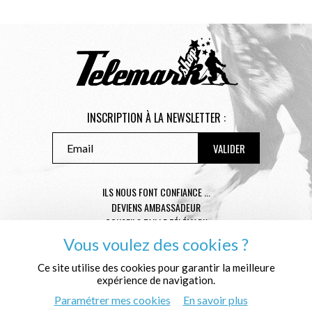
INSCRIPTION À LA NEWSLETTER :
ILS NOUS FONT CONFIANCE ...
DEVIENS AMBASSADEUR
CONSEILS TAILLE TÉLÉMARK
CONDITIONS GÉNÉRALES DE VENTE
Vous voulez des cookies ?
MENTIONS LÉGALES
Ce site utilise des cookies pour garantir la meilleure
POLITIQUE DE CONFIDENTIALITÉ
expérience de navigation.
QUI SOMMES NOUS ?
Paramétrer mes cookies
En savoir plus