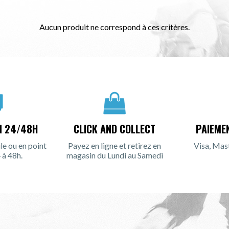
Aucun produit ne correspond à ces critères.
N 24/48H
CLICK AND COLLECT
PAIEME
le ou en point
Payez en ligne et retirez en
Visa, Mas
 à 48h.
magasin du Lundi au Samedi