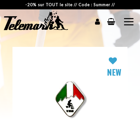
-20% sur TOUT le site // Code : Summer //
NEW