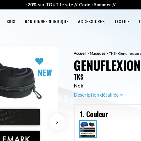
-20% sur TOUT le site // Code : Summer //
SKIS
RANDONNÉE NORDIQUE
ACCESSOIRES
TEXTILE
Accueil
>
Masques
>
TKS - Genuflexion s
GENUFLEXION 
NEW
TKS
Noir
Description détaillée
1. Couleur