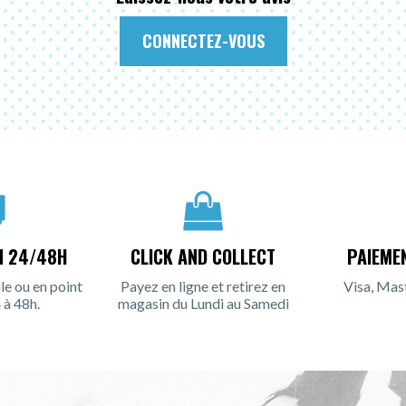
CONNECTEZ-VOUS
N 24/48H
CLICK AND COLLECT
PAIEME
le ou en point
Payez en ligne et retirez en
Visa, Mas
 à 48h.
magasin du Lundi au Samedi