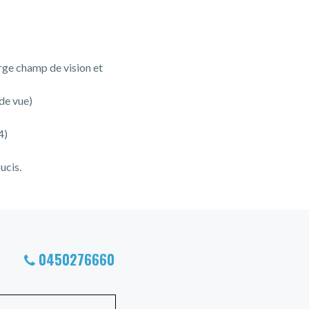
arge champ de vision et
de vue)
4)
ucis.
0450276660