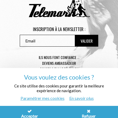
INSCRIPTION À LA NEWSLETTER :
ILS NOUS FONT CONFIANCE ...
DEVIENS AMBASSADEUR
CONSEILS TAILLE TÉLÉMARK
CONDITIONS GÉNÉRALES DE VENTE
Vous voulez des cookies ?
MENTIONS LÉGALES
Ce site utilise des cookies pour garantir la meilleure
POLITIQUE DE CONFIDENTIALITÉ
expérience de navigation.
QUI SOMMES NOUS ?
Paramétrer mes cookies
En savoir plus
© Télémark Shop
Créé avec passion par
Pure Illusion
Accepter
Refuser