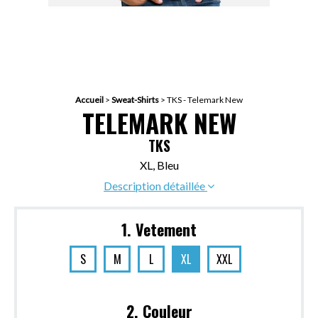
Accueil
>
Sweat-Shirts
>
TKS - Telemark New
TELEMARK NEW
TKS
XL, Bleu
Description détaillée
1. Vetement
S
M
L
XL
XXL
2. Couleur