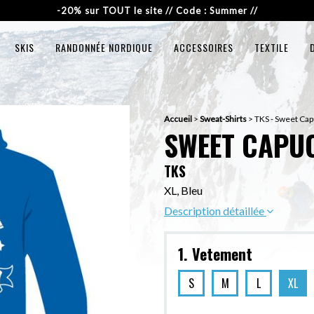
-20% sur TOUT le site // Code : Summer //
SKIS
RANDONNÉE NORDIQUE
ACCESSOIRES
TEXTILE
Accueil
>
Sweat-Shirts
>
TKS - Sweet Ca
SWEET CAPU
TKS
XL, Bleu
Description détaillée
1. Vetement
S
M
L
XL