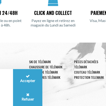
N 24/48H
CLICK AND COLLECT
PAIEME
le ou en point
Payez en ligne et retirez en
Visa, Mas
 à 48h.
magasin du Lundi au Samedi
SKI DE TÉLÉMARK
PIÈCES DÉTACHÉES
CHAUSSURE DE TÉLÉMARK
TÉLÉMARK
FIXATION DE TÉLÉMARK
COUTEAU TÉLÉMARK
ACCESSOIRES TÉLÉMARK
PROTECTION TELEMARK
Accepter
Refuser